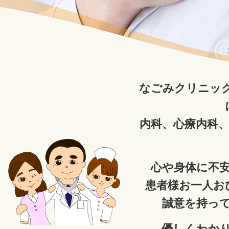
なごみクリニッ
内科、心療内科
心や身体に不
患者様お一人お
誠意を持っ
優しくわか