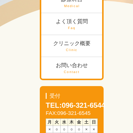
Medical
よく頂く質問
Faq
クリニック概要
Clinic
お問い合わせ
Contact
受付
TEL:096-321-6544
FAX:096-321-6545
月
火
水
木
金
土
日
×
○
○
○
○
×
×